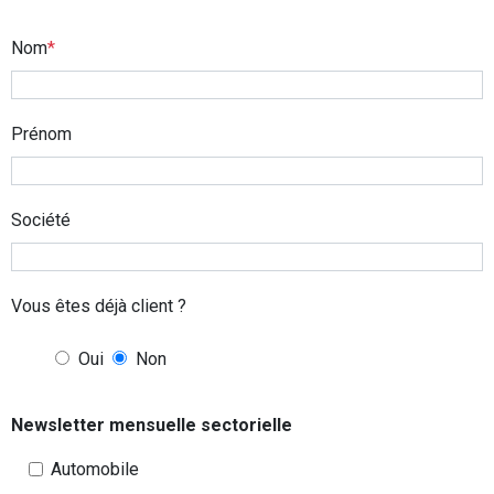
Service back office et service bureau
Nom
Aide à la création d’entreprise
Audit, Commissariat aux comptes
Prénom
Nos sites utiles
Société
Vous êtes déjà client ?
Oui
Non
Newsletter mensuelle sectorielle
Automobile