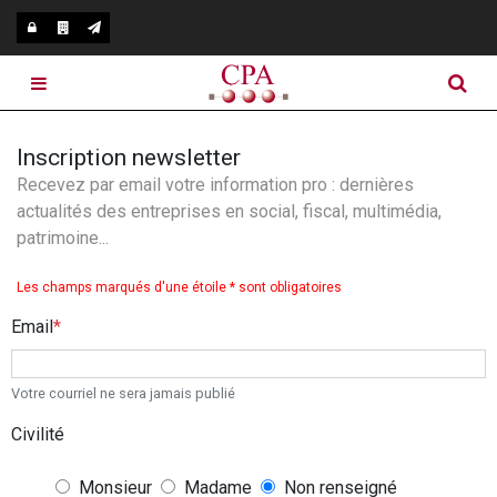
Notre cabinet
Inscription newsletter
Recevez par email votre information pro : dernières
Nos expertises
Présentation du cabinet
actualités des entreprises en social, fiscal, multimédia,
patrimoine...
Infos pratiques
Nos bureaux
Expertise comptable
Les champs marqués d'une étoile * sont obligatoires
Secteurs
Nos équipes
Expertise fiscale
Email
Blog
Recrutement
Expertise sociale RH
Votre courriel ne sera jamais publié
Expertise digitale
Civilité
Expertise juridique
Monsieur
Madame
Non renseigné