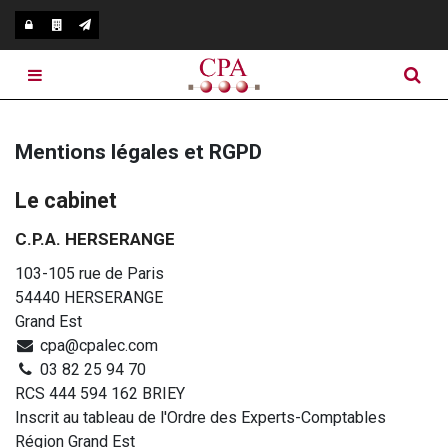
Notre cabinet
Mentions légales et RGPD
Nos expertises
Présentation du cabinet
Le cabinet
Infos pratiques
Nos bureaux
Expertise comptable
C.P.A. HERSERANGE
103-105 rue de Paris
Secteurs
Nos équipes
Expertise fiscale
54440 HERSERANGE
Grand Est
Blog
Recrutement
Expertise sociale RH
cpa@cpalec.com
03 82 25 94 70
Expertise digitale
RCS 444 594 162 BRIEY
Inscrit au tableau de l'Ordre des Experts-Comptables
Expertise juridique
Région Grand Est