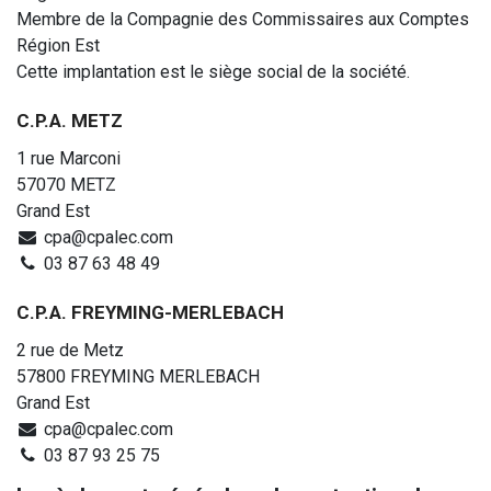
Membre de la Compagnie des Commissaires aux Comptes
Service back office et service bureau
Région Est
Cette implantation est le siège social de la société.
Aide à la création d’entreprise
C.P.A. METZ
Audit, Commissariat aux comptes
1 rue Marconi
Nos sites utiles
57070 METZ
Grand Est
cpa@cpalec.com
03 87 63 48 49
C.P.A. FREYMING-MERLEBACH
2 rue de Metz
57800 FREYMING MERLEBACH
Grand Est
cpa@cpalec.com
03 87 93 25 75